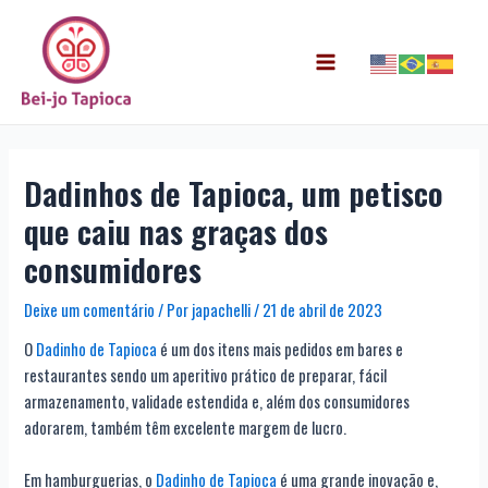
Ir
Post
Main
para
navigation
Menu
o
conteúdo
Dadinhos de Tapioca, um petisco
que caiu nas graças dos
consumidores
Deixe um comentário
/ Por
japachelli
/
21 de abril de 2023
O
Dadinho de Tapioca
é um dos itens mais pedidos em bares e
restaurantes sendo um aperitivo prático de preparar, fácil
armazenamento, validade estendida e, além dos consumidores
adorarem, também têm excelente margem de lucro.
Em hamburguerias, o
Dadinho de Tapioca
é uma grande inovação e,