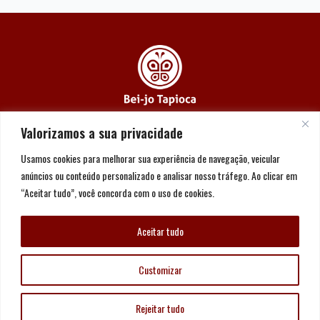
(11) 3864-2996
Valorizamos a sua privacidade
(11) 93149-6833
Usamos cookies para melhorar sua experiência de navegação, veicular
contato@beijotapioca.com.br
anúncios ou conteúdo personalizado e analisar nosso tráfego. Ao clicar em
“Aceitar tudo”, você concorda com o uso de cookies.
Aceitar tudo
Customizar
Copyright © Bei-jo Tapioca 2026
Rejeitar tudo