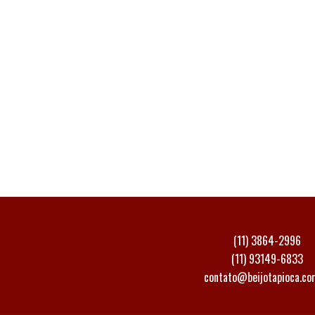
(11) 3864-2996
(11) 93149-6833
contato@beijotapioca.co