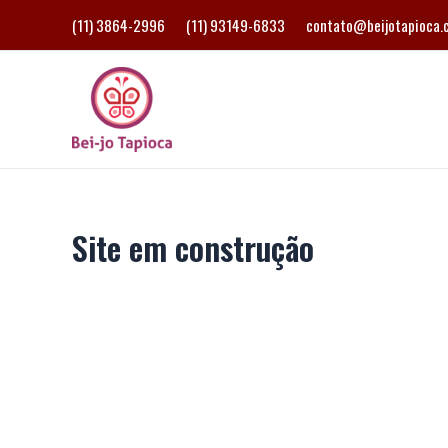
Ir
(11) 3864-2996
(11) 93149-6833
contato@beijotapioca.
para
o
conteúdo
Site em construção